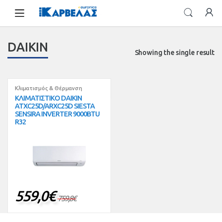
Skip
Skip
to
to
navigation
content
DAIKIN
Showing the single result
Κλιματισμός & Θέρμανση
ΚΛΙΜΑΤΙΣΤΙΚΟ DAIKIN
ATXC25D/ARXC25D SIESTA
SENSIRA INVERTER 9000BTU
R32
559,0
€
759,8
€