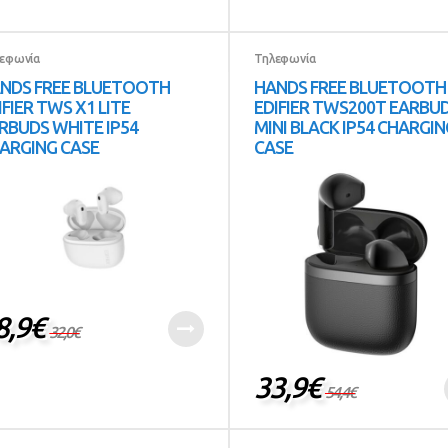
εφωνία
Τηλεφωνία
NDS FREE BLUETOOTH
HANDS FREE BLUETOOTH
IFIER TWS X1 LITE
EDIFIER TWS200T EARBU
RBUDS WHITE IP54
MINI BLACK IP54 CHARGIN
ARGING CASE
CASE
8,9
€
32,0
€
33,9
€
54,4
€