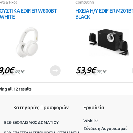
όνα & Ήχος
Computing
ΟΥΣΤΙΚΑ EDIFIER W800BT
ΗΧΕΙΑ Η/Υ EDIFIER M201B
 WHITE
BLACK
9,0
€
53,9
€
49,1
€
78,1
€
ng all 12 results
Κατηγορίες Προσφορών
Εργαλεία
Wishlist
B2B-ΕΞΟΠΛΙΣΜΌΣ ΔΩΜΑΤΊΟΥ
Σύνδεση Λογαριασμού
B2B-ΕΠΑΓΓΕΛΜΑΤΙΚΉ ΨΎΞΗ -ΘΈΡΜΑΝΣΗ