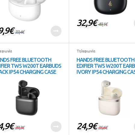
32,9
€
49,1
€
9,9
€
33,4
€
εφωνία
Τηλεφωνία
NDS FREE BLUETOOTH
HANDS FREE BLUETOOTH
IFIER TWS W200T EARBUDS
EDIFIER TWS W200T EAR
ACK IP54 CHARGING CASE
IVORY IP54 CHARGING CA
4,9
€
24,9
€
39,3
€
35,6
€