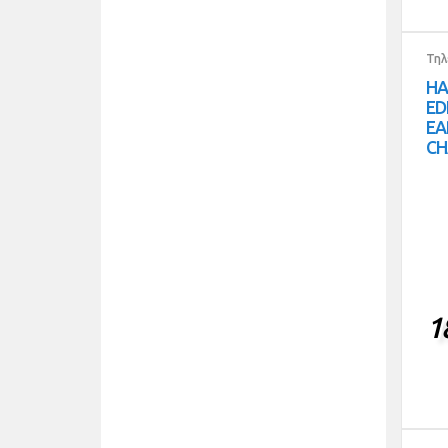
Τηλ
HA
ED
EA
CH
1