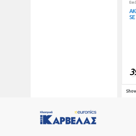
Εικ
ΑΚ
SE
3
Showi