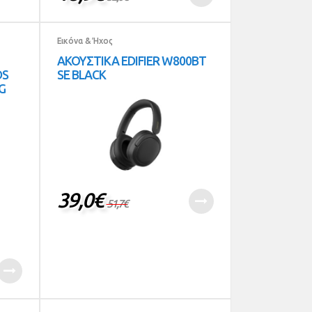
Εικόνα & Ήχος
ΑΚΟΥΣΤΙΚΑ EDIFIER W800BT
DS
SE BLACK
G
39,0
€
51,7
€