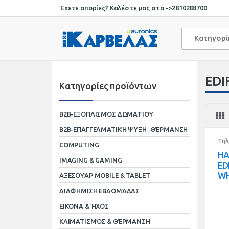
Skip
Skip
Έχετε απορίες? Καλέστε μας στο ->
2810288700
to
to
navigation
content
Κατηγορ
EDI
Κατηγορίες προϊόντων
B2B-ΕΞΟΠΛΙΣΜΌΣ ΔΩΜΑΤΊΟΥ
B2B-ΕΠΑΓΓΕΛΜΑΤΙΚΉ ΨΎΞΗ -ΘΈΡΜΑΝΣΗ
Τηλ
COMPUTING
HA
IMAGING & GAMING
ED
WH
ΑΞΕΣΟΥΆΡ MOBILE & TABLET
ΔΙΑΦΉΜΙΣΗ ΕΒΔΟΜΆΔΑΣ
ΕΙΚΌΝΑ & ΉΧΟΣ
ΚΛΙΜΑΤΙΣΜΌΣ & ΘΈΡΜΑΝΣΗ