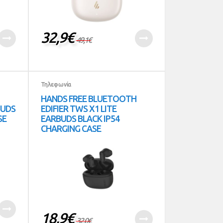
32,9
€
49,1
€
Τηλεφωνία
HANDS FREE BLUETOOTH
BUDS
EDIFIER TWS X1 LITE
SE
EARBUDS BLACK IP54
CHARGING CASE
18,9
€
32,0
€