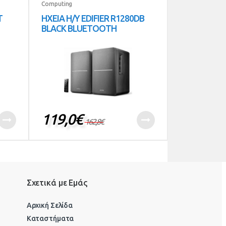
Computing
T
ΗΧΕΙΑ Η/Υ EDIFIER R1280DB
BLACK BLUETOOTH
119,0
€
162,8
€
Σχετικά με Εμάς
Αρχική Σελίδα
Καταστήματα