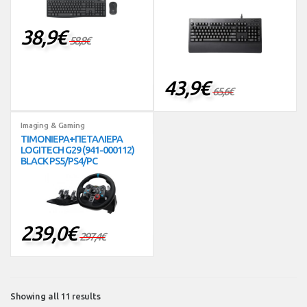
38,9
€
58,8
€
43,9
€
65,6
€
Imaging & Gaming
ΤΙΜΟΝΙΕΡΑ+ΠΕΤΑΛΙΕΡΑ
LOGITECH G29 (941-000112)
BLACK PS5/PS4/PC
239,0
€
297,4
€
Showing all 11 results