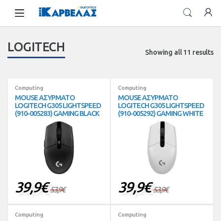
Skip
Skip
to
to
navigation
content
LOGITECH
Showing all 11 results
Computing
Computing
MOUSE ΑΣΥΡΜΑΤΟ
MOUSE ΑΣΥΡΜΑΤΟ
LOGITECH G305 LIGHTSPEED
LOGITECH G305 LIGHTSPEED
(910-005283) GAMING BLACK
(910-005292) GAMING WHITE
39,9
€
39,9
€
53,9
€
53,9
€
Computing
Computing