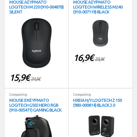
MOUSE ΑΣΥΡΜΑΤΟ
MOUSE ΑΣΥΡΜΑΤΟ
LOGITECH M 220 (910-004878)
LOGITECH WIRELESS M240
SILENT
(910-007119) BLACK
16,9
€
23,3
€
15,9
€
21,5
€
Computing
Computing
MOUSE ΕΝΣΥΡΜΑΤΟ
ΗΧΕΙΑ Η/Υ LOGITECH Z 150
LOGITECH G502 HERO RGB
(980-000814) BLACK 2.0
(910-005471) GAMING BLACK