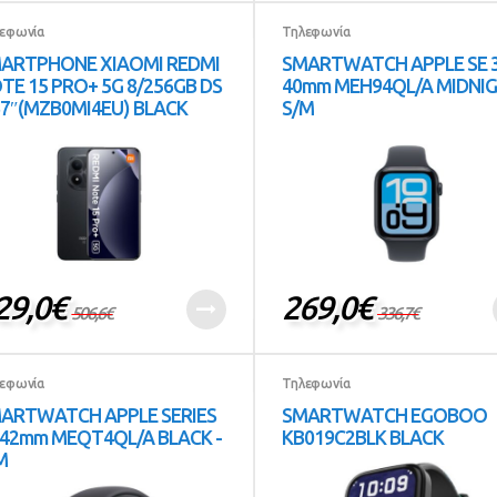
εφωνία
Τηλεφωνία
ARTPHONE XIAOMI REDMI
SMARTWATCH APPLE SE 
TE 15 PRO+ 5G 8/256GB DS
40mm MEH94QL/A MIDNIG
67″(MZB0MI4EU) BLACK
S/M
29,0
€
269,0
€
506,6
€
336,7
€
εφωνία
Τηλεφωνία
ARTWATCH APPLE SERIES
SMARTWATCH EGOBOO
 42mm MEQT4QL/A BLACK -
KB019C2BLK BLACK
M