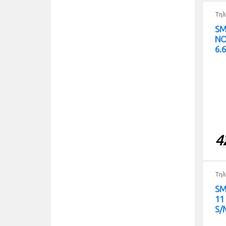
Τηλ
SM
NO
6.
4
Τηλ
SM
11
S/