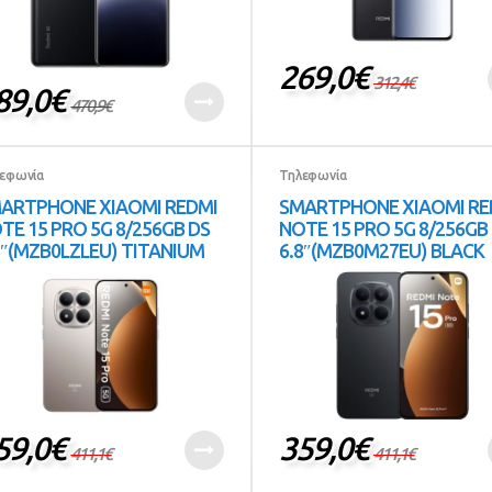
269,0
€
312,4
€
89,0
€
470,9
€
εφωνία
Τηλεφωνία
ARTPHONE XIAOMI REDMI
SMARTPHONE XIAOMI RE
TE 15 PRO 5G 8/256GB DS
NOTE 15 PRO 5G 8/256GB
8″(MZB0LZLEU) TITANIUM
6.8″(MZB0M27EU) BLACK
59,0
€
359,0
€
411,1
€
411,1
€