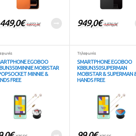
.449,0
€
949,0
€
1.872,3
€
1.876,0
€
εφωνία
Τηλεφωνία
ARTPHONE EGOBOO
SMARTPHONE EGOBOO
BUN350MINNIE MOBISTAR
KBBUN350SUPERMAN
POPSOCKET MINNIE &
MOBISTAR & SUPERMAN 
NDS FREE
HANDS FREE
9,0
€
99,0
€