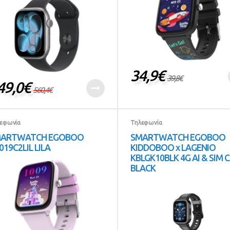
34,9
€
39,8
€
49,0
€
560,4
€
εφωνία
Τηλεφωνία
MARTWATCH EGOBOO
SMARTWATCH EGOBOO
019C2LIL LILA
KIDDOBOO x LAGENIO
KBLGK10BLK 4G AI & SIM 
BLACK