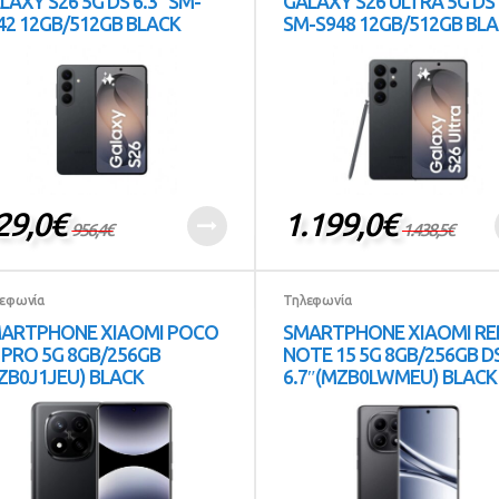
LAXY S26 5G DS 6.3” SM-
GALAXY S26 ULTRA 5G DS 
42 12GB/512GB BLACK
SM-S948 12GB/512GB BL
29,0
€
1.199,0
€
956,4
€
1.438,5
€
εφωνία
Τηλεφωνία
ARTPHONE XIAOMI POCO
SMARTPHONE XIAOMI RE
 PRO 5G 8GB/256GB
NOTE 15 5G 8GB/256GB D
ZB0J1JEU) BLACK
6.7″(MZB0LWMEU) BLACK