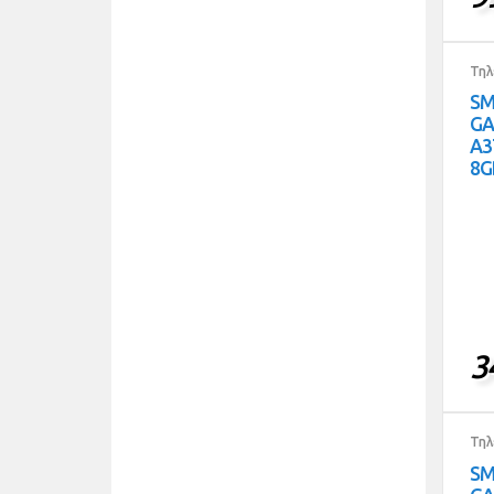
Τηλ
SM
GA
A3
8G
3
Τηλ
SM