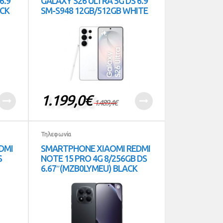
6.9”
GALAXY S26 ULTRA 5G DS 6.9”
ACK
SM-S948 12GB/512GB WHITE
1.199,0
€
1.489,4
€
Τηλεφωνία
DMI
SMARTPHONE XIAOMI REDMI
S
NOTE 15 PRO 4G 8/256GB DS
6.67″(MZB0LYMEU) BLACK