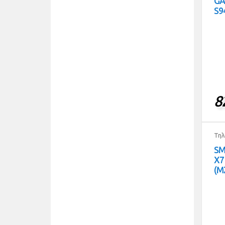
GA
S9
8
Τηλ
SM
X7
(M