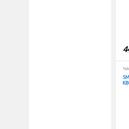
4
Τηλ
S
KB