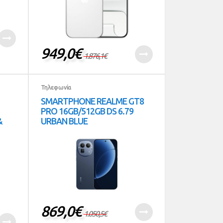
949,0
€
1.876,1
€
Τηλεφωνία
SMARTPHONE REALME GT8
PRO 16GB/512GB DS 6.79
&
URBAN BLUE
869,0
€
1.050,5
€