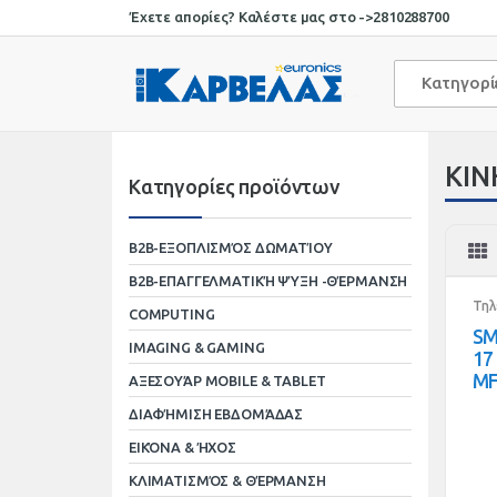
Skip
Skip
Έχετε απορίες? Καλέστε μας στο ->
2810288700
to
to
navigation
content
Κατηγορ
ΚΙ
Κατηγορίες προϊόντων
B2B-ΕΞΟΠΛΙΣΜΌΣ ΔΩΜΑΤΊΟΥ
B2B-ΕΠΑΓΓΕΛΜΑΤΙΚΉ ΨΎΞΗ -ΘΈΡΜΑΝΣΗ
Τηλ
COMPUTING
SM
IMAGING & GAMING
17
MF
ΑΞΕΣΟΥΆΡ MOBILE & TABLET
ΔΙΑΦΉΜΙΣΗ ΕΒΔΟΜΆΔΑΣ
ΕΙΚΌΝΑ & ΉΧΟΣ
ΚΛΙΜΑΤΙΣΜΌΣ & ΘΈΡΜΑΝΣΗ