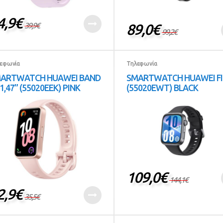
4,9
€
39,9
€
89,0
€
99,2
€
εφωνία
Τηλεφωνία
ARTWATCH HUAWEI BAND
SMARTWATCH HUAWEI FI
 1,47” (55020EEK) PINK
(55020EWT) BLACK
109,0
€
144,1
€
2,9
€
35,5
€