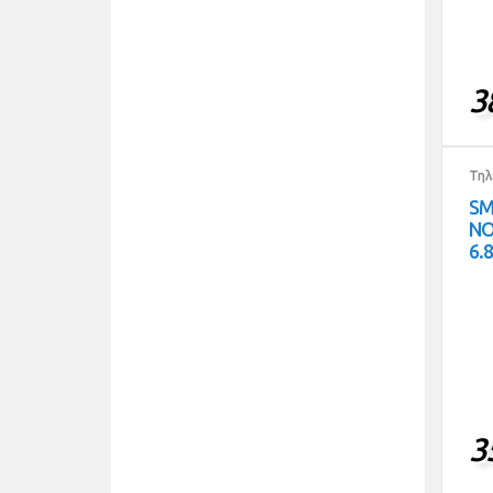
3
Τηλ
SM
NO
6.
3