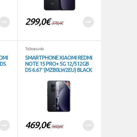
299,0
€
378,4
€
Τηλεφωνία
DMI
SMARTPHONE XIAOMI REDMI
 DS
NOTE 15 PRO+ 5G 12/512GB
DS 6.67″(MZB0LW2EU) BLACK
469,0
€
560,6
€