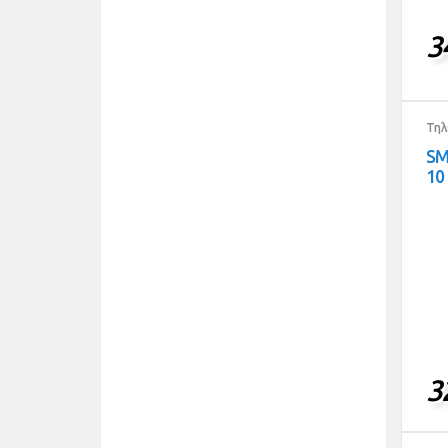
3
Τηλ
SM
10
3