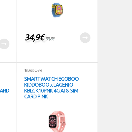
34,9
€
39,8
€
Τηλεφωνία
SMARTWATCH EGOBOO
KIDDOBOO x LAGENIO
CARD
KBLGK10PNK 4G AI & SIM
CARD PINK