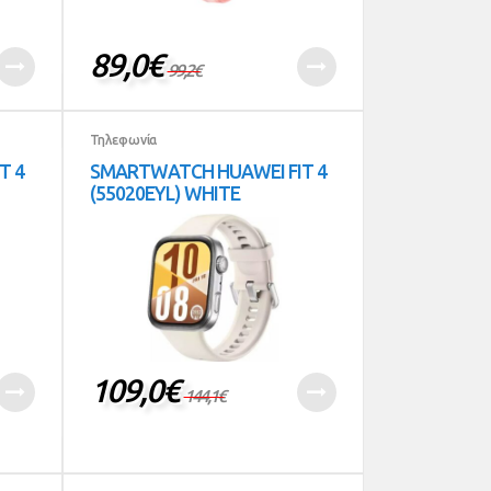
89,0
€
99,2
€
Τηλεφωνία
T 4
SMARTWATCH HUAWEI FIT 4
(55020EYL) WHITE
109,0
€
144,1
€