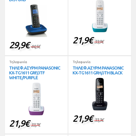
21,9
€
33,9
€
29,9
€
44,5
€
Τηλεφωνία
Τηλεφωνία
ΤΗΛΕΦ.ΑΣΥΡΜ PANASONIC
ΤΗΛΕΦ.ΑΣΥΡΜ PANASONIC
KX-TG1611 GRF/JTF
KX-TG1611 GRH/JTH BLACK
WHITE/PURPLE
21,9
€
33,3
€
21,9
€
33,7
€