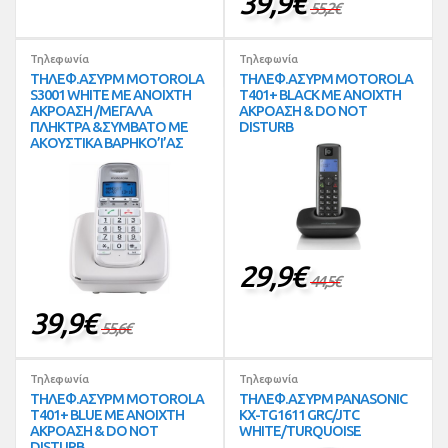
39,9
€
55,2
€
Τηλεφωνία
Τηλεφωνία
ΤΗΛΕΦ.ΑΣΥΡΜ MOTOROLA
ΤΗΛΕΦ.ΑΣΥΡΜ MOTOROLA
S3001 WHITE ΜΕ ΑΝΟΙΧΤΗ
T401+ BLACK ΜΕ ΑΝΟΙΧΤΗ
ΑΚΡΟΑΣΗ /ΜΕΓΑΛΑ
ΑΚΡΟΑΣΗ & DO NOT
ΠΛΗΚΤΡΑ &ΣΥΜΒΑΤΟ ΜΕ
DISTURB
ΑΚΟΥΣΤΙΚΑ ΒΑΡΗΚΟ’Ι’ΑΣ
29,9
€
44,5
€
39,9
€
55,6
€
Τηλεφωνία
Τηλεφωνία
ΤΗΛΕΦ.ΑΣΥΡΜ MOTOROLA
ΤΗΛΕΦ.ΑΣΥΡΜ PANASONIC
T401+ BLUE ΜΕ ΑΝΟΙΧΤΗ
KX-TG1611 GRC/JTC
ΑΚΡΟΑΣΗ & DO NOT
WHITE/TURQUOISE
DISTURB