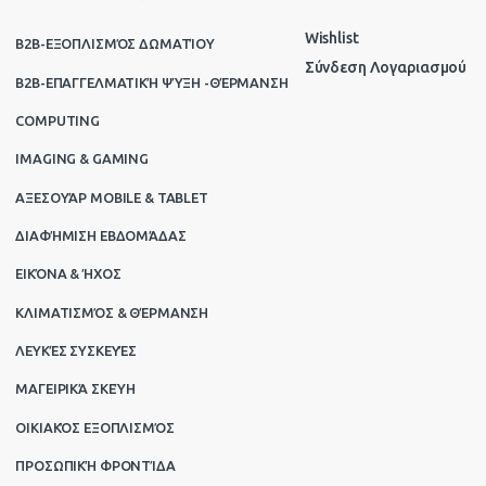
Wishlist
B2B-ΕΞΟΠΛΙΣΜΌΣ ΔΩΜΑΤΊΟΥ
Σύνδεση Λογαριασμού
B2B-ΕΠΑΓΓΕΛΜΑΤΙΚΉ ΨΎΞΗ -ΘΈΡΜΑΝΣΗ
COMPUTING
IMAGING & GAMING
ΑΞΕΣΟΥΆΡ MOBILE & TABLET
ΔΙΑΦΉΜΙΣΗ ΕΒΔΟΜΆΔΑΣ
ΕΙΚΌΝΑ & ΉΧΟΣ
ΚΛΙΜΑΤΙΣΜΌΣ & ΘΈΡΜΑΝΣΗ
ΛΕΥΚΈΣ ΣΥΣΚΕΥΈΣ
ΜΑΓΕΙΡΙΚΆ ΣΚΕΎΗ
ΟΙΚΙΑΚΌΣ ΕΞΟΠΛΙΣΜΌΣ
ΠΡΟΣΩΠΙΚΉ ΦΡΟΝΤΊΔΑ