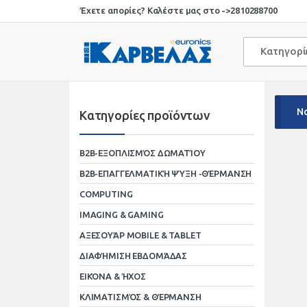
Skip
Skip
Έχετε απορίες? Καλέστε μας στο ->
2810288700
to
to
navigation
content
Κατηγορ
No
Κατηγορίες προϊόντων
B2B-ΕΞΟΠΛΙΣΜΌΣ ΔΩΜΑΤΊΟΥ
B2B-ΕΠΑΓΓΕΛΜΑΤΙΚΉ ΨΎΞΗ -ΘΈΡΜΑΝΣΗ
COMPUTING
IMAGING & GAMING
ΑΞΕΣΟΥΆΡ MOBILE & TABLET
ΔΙΑΦΉΜΙΣΗ ΕΒΔΟΜΆΔΑΣ
ΕΙΚΌΝΑ & ΉΧΟΣ
ΚΛΙΜΑΤΙΣΜΌΣ & ΘΈΡΜΑΝΣΗ