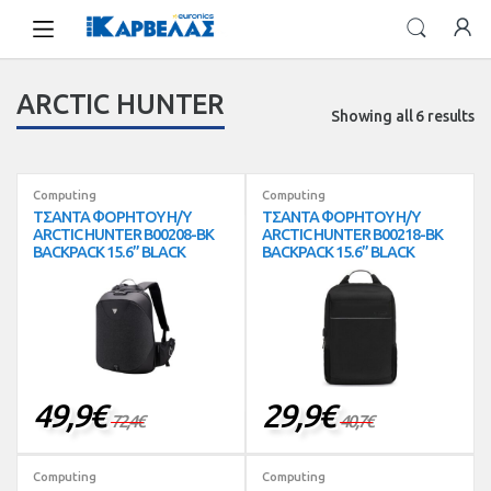
Skip
Skip
to
to
navigation
content
ARCTIC HUNTER
Showing all 6 results
Computing
Computing
ΤΣΑΝΤΑ ΦΟΡΗΤΟΥ Η/Υ
ΤΣΑΝΤΑ ΦΟΡΗΤΟΥ Η/Υ
ARCTIC HUNTER B00208-BK
ARCTIC HUNTER B00218-BK
BACKPACK 15.6” BLACK
BACKPACK 15.6” BLACK
49,9
€
29,9
€
72,4
€
40,7
€
Computing
Computing