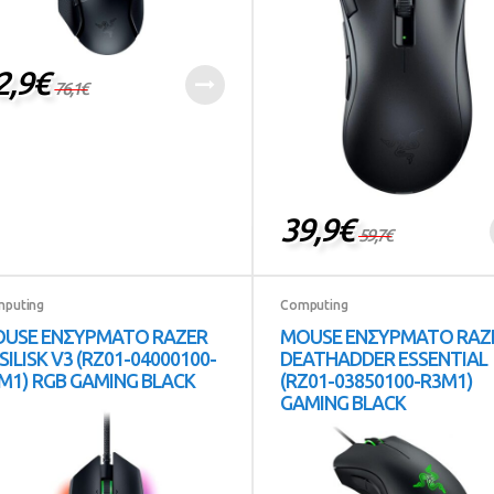
2,9
€
76,1
€
39,9
€
59,7
€
puting
Computing
USE ΕΝΣΥΡΜΑΤΟ RAZER
MOUSE ΕΝΣΥΡΜΑΤΟ RAZ
SILISK V3 (RZ01-04000100-
DEATHADDER ESSENTIAL
M1) RGB GAMING BLACK
(RZ01-03850100-R3M1)
GAMING BLACK