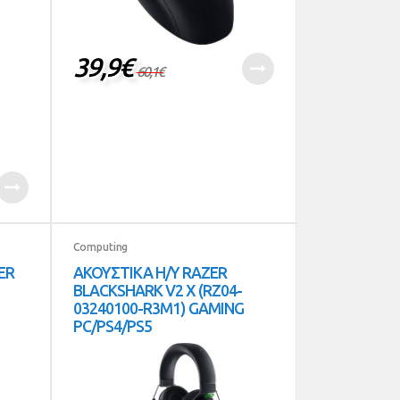
39,9
€
60,1
€
Computing
ER
ΑΚΟΥΣΤΙΚΑ Η/Υ RAZER
BLACKSHARK V2 X (RZ04-
03240100-R3M1) GAMING
PC/PS4/PS5