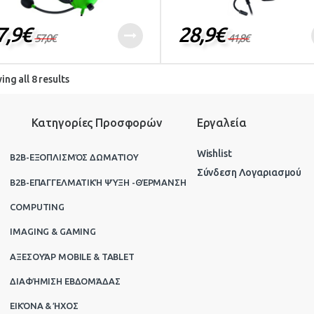
7,9
€
28,9
€
57,0
€
41,8
€
ng all 8 results
Κατηγορίες Προσφορών
Εργαλεία
Wishlist
B2B-ΕΞΟΠΛΙΣΜΌΣ ΔΩΜΑΤΊΟΥ
Σύνδεση Λογαριασμού
B2B-ΕΠΑΓΓΕΛΜΑΤΙΚΉ ΨΎΞΗ -ΘΈΡΜΑΝΣΗ
COMPUTING
IMAGING & GAMING
ΑΞΕΣΟΥΆΡ MOBILE & TABLET
ΔΙΑΦΉΜΙΣΗ ΕΒΔΟΜΆΔΑΣ
ΕΙΚΌΝΑ & ΉΧΟΣ