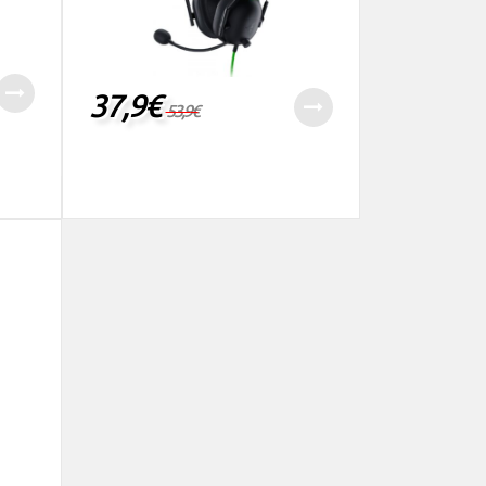
37,9
€
53,9
€