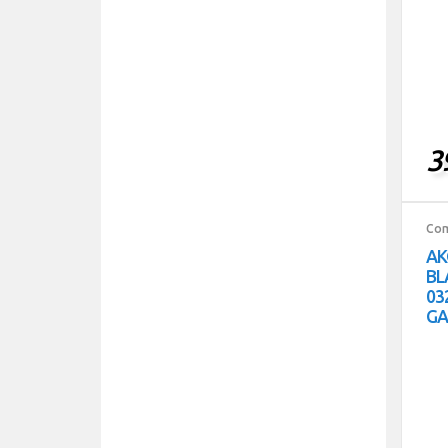
3
Com
ΑΚ
BL
03
GA