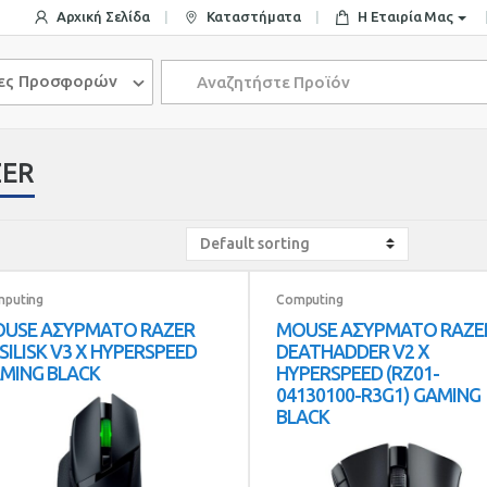
Αρχική Σελίδα
Καταστήματα
Η Εταιρία Μας
Search
ίες Προσφορών
for:
ZER
puting
Computing
USE ΑΣΥΡΜΑΤΟ RAZER
MOUSE ΑΣΥΡΜΑΤΟ RAZE
SILISK V3 X HYPERSPEED
DEATHADDER V2 X
MING BLACK
HYPERSPEED (RZ01-
04130100-R3G1) GAMING
BLACK