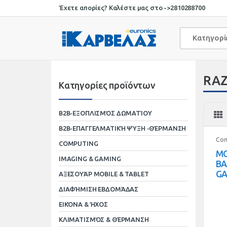
Skip
Skip
Έχετε απορίες? Καλέστε μας στο ->
2810288700
to
to
navigation
content
Κατηγορ
RA
Κατηγορίες προϊόντων
B2B-ΕΞΟΠΛΙΣΜΌΣ ΔΩΜΑΤΊΟΥ
B2B-ΕΠΑΓΓΕΛΜΑΤΙΚΉ ΨΎΞΗ -ΘΈΡΜΑΝΣΗ
Com
COMPUTING
MO
IMAGING & GAMING
BA
GA
ΑΞΕΣΟΥΆΡ MOBILE & TABLET
ΔΙΑΦΉΜΙΣΗ ΕΒΔΟΜΆΔΑΣ
ΕΙΚΌΝΑ & ΉΧΟΣ
ΚΛΙΜΑΤΙΣΜΌΣ & ΘΈΡΜΑΝΣΗ