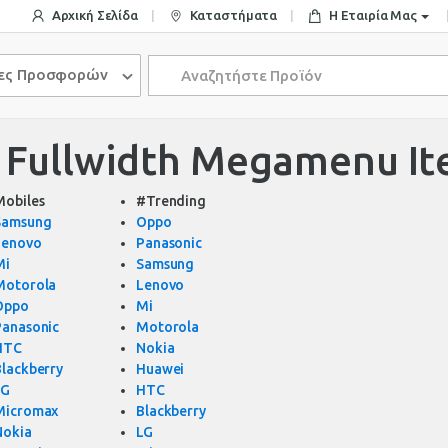
Αρχική Σελίδα
Καταστήματα
Η Εταιρία Μας
Search
ίες Προσφορών
for:
s Fullwidth Megamenu I
Mobiles
#Trending
Samsung
Oppo
Lenovo
Panasonic
Mi
Samsung
Motorola
Lenovo
Oppo
Mi
Panasonic
Motorola
HTC
Nokia
Blackberry
Huawei
LG
HTC
Micromax
Blackberry
Nokia
LG