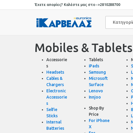
Skip
Skip
Έχετε απορίες? Καλέστε μας στο ->
2810288700
to
to
navigation
content
Κατηγορ
Mobiles & Tablet
Accessorie
Tablets
s
iPads
Headsets
Samsung
Cables &
Microsoft
Chargers
Surface
Electronic
Lenovo
Accessorie
Innjoo
s
Shop By
Selfie
Price
Sticks
For iPhone
Internal
X
Batteries
For