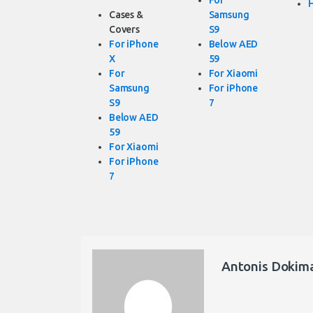
Cases &
Samsung
Covers
S9
For iPhone
Below AED
X
59
For
For Xiaomi
Samsung
For iPhone
S9
7
Below AED
59
For Xiaomi
For iPhone
7
Antonis Dokim