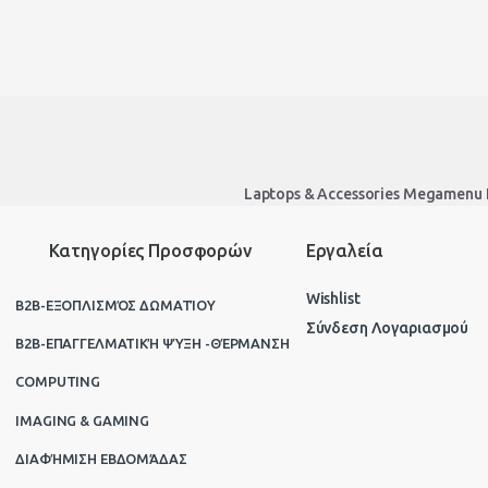
Laptops & Accessories Megamenu
Κατηγορίες Προσφορών
Εργαλεία
Wishlist
B2B-ΕΞΟΠΛΙΣΜΌΣ ΔΩΜΑΤΊΟΥ
Σύνδεση Λογαριασμού
B2B-ΕΠΑΓΓΕΛΜΑΤΙΚΉ ΨΎΞΗ -ΘΈΡΜΑΝΣΗ
COMPUTING
IMAGING & GAMING
ΔΙΑΦΉΜΙΣΗ ΕΒΔΟΜΆΔΑΣ