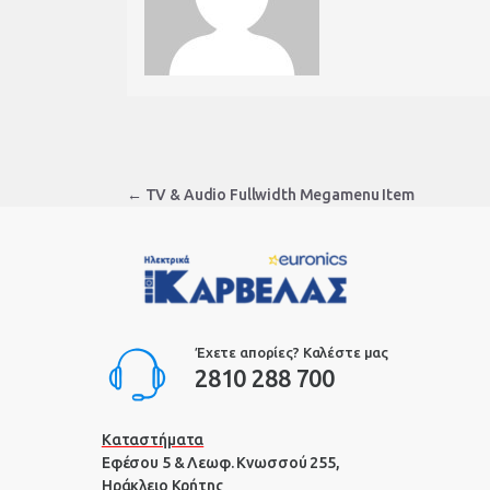
Post
←
TV & Audio Fullwidth Megamenu Item
navigation
Έχετε απορίες? Καλέστε μας
2810 288 700
Καταστήματα
Εφέσου 5 & Λεωφ. Κνωσσού 255,
Ηράκλειο Κρήτης