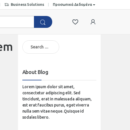
Business Solutions
Προσωπικά Δεδομένα
tem
Search
for:
About Blog
Lorem ipsum dolor sit amet,
consectetur adipiscing elit. Sed
tincidunt, erat in malesuada aliquam,
est erat faucibus purus, eget viverra
nulla sem vitae neque. Quisque id
sodales libero.